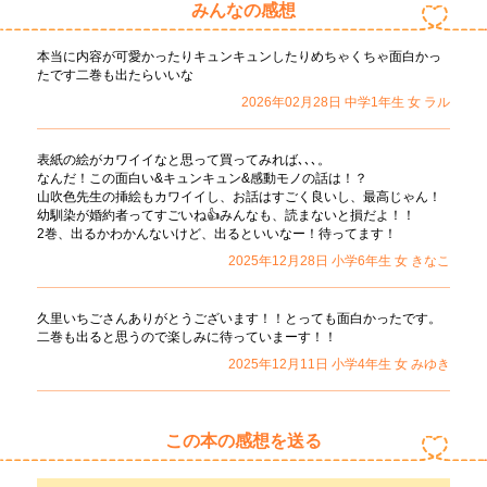
みんなの感想
本当に内容が可愛かったりキュンキュンしたりめちゃくちゃ面白かっ
たです二巻も出たらいいな
2026年02月28日
中学1年生
女
ラル
表紙の絵がカワイイなと思って買ってみれば､､､。

なんだ！この面白い&キュンキュン&感動モノの話は！？

山吹色先生の挿絵もカワイイし、お話はすごく良いし、最高じゃん！
幼馴染が婚約者ってすごいね👍みんなも、読まないと損だよ！！

2巻、出るかわかんないけど、出るといいなー！待ってます！
2025年12月28日
小学6年生
女
きなこ
久里いちごさんありがとうございます！！とっても面白かったです。
二巻も出ると思うので楽しみに待っていまーす！！
2025年12月11日
小学4年生
女
みゆき
この本の感想を送る