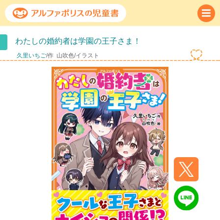
わたしの婚約者は学園の王子さま！
久里いちご
/作
山吹色/イラスト