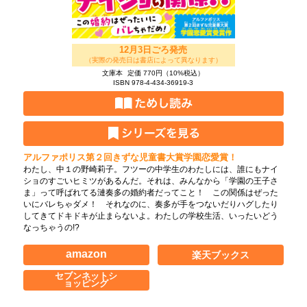
12月3日ごろ発売
（実際の発売日は書店によって異なります）
文庫本
定価 770円（10%税込）
ISBN 978-4-434-36919-3
アルファポリス第２回きずな児童書大賞学園恋愛賞！
わたし、中１の野崎莉子。フツーの中学生のわたしには、誰にもナイ
ショのすごいヒミツがあるんだ。それは、みんなから「学園の王子さ
ま」って呼ばれてる漣奏多の婚約者だってこと！ この関係はぜった
いにバレちゃダメ！ それなのに、奏多が手をつないだりハグしたり
してきてドキドキが止まらないよ。わたしの学校生活、いったいどう
なっちゃうの!?
amazon
楽天ブックス
セブンネットシ
ョッピング