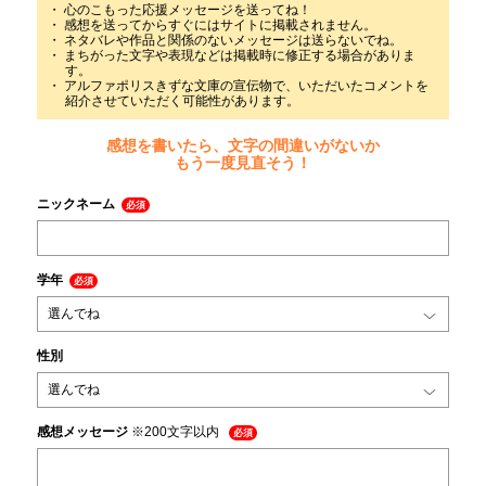
心のこもった応援メッセージを送ってね！
感想を送ってからすぐにはサイトに掲載されません。
ネタバレや作品と関係のないメッセージは送らないでね。
まちがった文字や表現などは掲載時に修正する場合がありま
す。
アルファポリスきずな文庫の宣伝物で、いただいたコメントを
紹介させていただく可能性があります。
感想を書いたら、文字の間違いがないか
もう一度見直そう！
ニックネーム
必須
学年
必須
性別
感想メッセージ
※200文字以内
必須