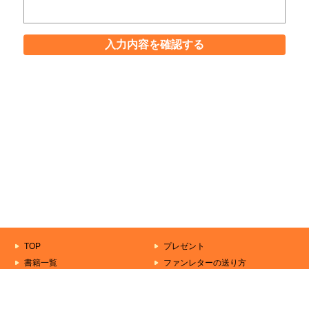
入力内容を確認する
TOP
プレゼント
書籍一覧
ファンレターの送り方
もうすぐ出る本
作家一覧
きずな文庫について
シリーズ一覧