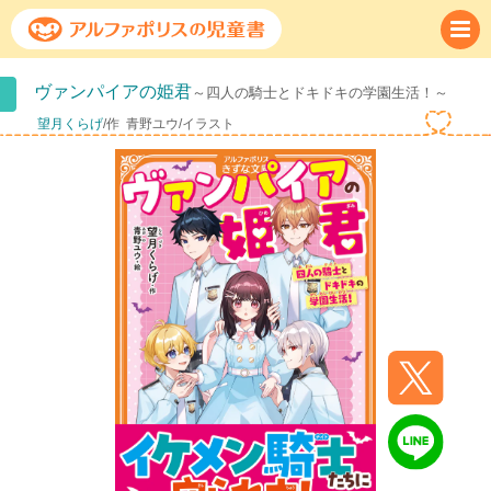
ヴァンパイアの姫君
～四人の騎士とドキドキの学園生活！～
望月くらげ
/作
青野ユウ/イラスト