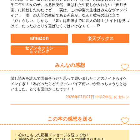
学二年生の女の子。ある日突然、選ばれた生徒しか入れない「夜月学
園」に転校したのだけど――実は、この学園の生徒はみんなヴァンパ
イア！ 唯一の人間の生徒である莉音が、なんと彼らの上に立つ
『姫』らしい。しかも、『姫』は期限までに四人の騎士(ナイト)を見つ
けて、たったひとりを選ばなくてはいけなくて……!?
amazon
楽天ブックス
セブンネットシ
ョッピング
みんなの感想
試し読みを読んで面白そうだと思って買いました！どのナイトもイケ
メンすぎ！！私だったらどのヴァンパイア何いいか迷っちゃうなと思
いました。とても面白かったです！！
2026年07月07日
中学2年生
女
セレン
この本の感想を送る
心のこもった応援メッセージを送ってね！
感想を送ってからすぐにはサイトに掲載されません。