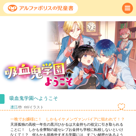
吸血鬼学園へようこそ
凛江
/作
riri/イラスト
一晩でお嬢様に！ しかもイケメンヴァンパイアに狙われて！？
天涯孤独の高校一年生の黒川ひかるは大金持ちの祖父に引き取られる
ことに！ しかも全寮制の超セレブお金持ち学校に転校しないといけ
なくて！？ 何もかも規格外すぎる学園には、すごい秘密があるよう