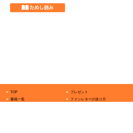
TOP
プレゼント
書籍一覧
ファンレターの送り方
もうすぐ出る本
作家一覧
きずな文庫について
シリーズ一覧
お問い合わせ