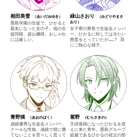
相田美雪
緑山さおり
（あいだみゆき）
（みどりやまさ
おり）
墨島学園の生徒で、ひかると
親友になった女の子。他の生
女子寮の寮長で生徒会メンバ
徒同様、超お嬢様。おしゃれ
ー。ひかるに対しては冷たい
には厳しい。
態度をとっていたが……？ 昴
にご執心な様子。
青野獏
紫野
（あおのばく）
（むらさきの）
成績優秀な生徒会メンバー。
天涯孤独になったひかるを迎
クールな性格。成績で煌に勝
えに来た青年。墨島グループ
てないことを苦々しく思って
総裁であるひかるの祖父の部