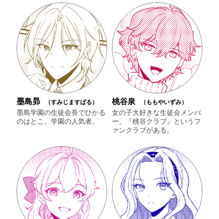
墨島昴
桃谷泉
（すみじますばる）
（ももやいずみ）
墨島学園の生徒会長でひかる
女の子大好きな生徒会メンバ
のはとこ。学園の人気者。
ー。『桃谷クラブ』というフ
ァンクラブがある。