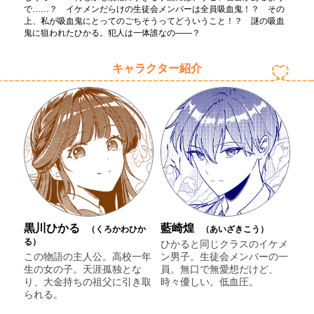
で……？ イケメンだらけの生徒会メンバーは全員吸血鬼！？ その
上、私が吸血鬼にとってのごちそうってどういうこと！？ 謎の吸血
鬼に狙われたひかる。犯人は一体誰なの――？
キャラクター紹介
黒川ひかる
藍崎煌
（くろかわひか
（あいざきこう）
る）
ひかると同じクラスのイケメ
この物語の主人公。高校一年
ン男子。生徒会メンバーの一
生の女の子。天涯孤独とな
員。無口で無愛想だけど、
り、大金持ちの祖父に引き取
時々優しい。低血圧。
られる。