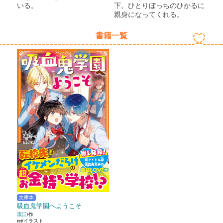
いる。
下。ひとりぼっちのひかるに
親身になってくれる。
書籍一覧
文庫本
吸血鬼学園へようこそ
凛江
/作
riri/イラスト