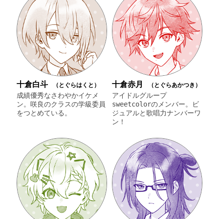
十倉白斗
十倉赤月
（とぐらはくと）
（とぐらあかつき）
成績優秀なさわやかイケメ
アイドルグループ
ン。咲良のクラスの学級委員
sweetcolorのメンバー。ビ
をつとめている。
ジュアルと歌唱力ナンバーワ
ン！