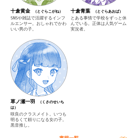
十倉黄金
十倉青葉
（とぐらこがね）
（とぐらあおば）
SNSや雑誌で活躍するインフ
とある事情で学校をずっと休
ルエンサー。おしゃれでかわ
んでいる。正体は人気ゲーム
いい男の子。
実況者。
草ノ瀬一羽
（くさのせいち
は）
咲良のクラスメイト。いつも
明るくて頼りになる女の子。
黒音推し。