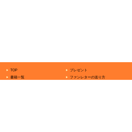
TOP
プレゼント
書籍一覧
ファンレターの送り方
もうすぐ出る本
作家一覧
きずな文庫について
シリーズ一覧
お問い合わせ