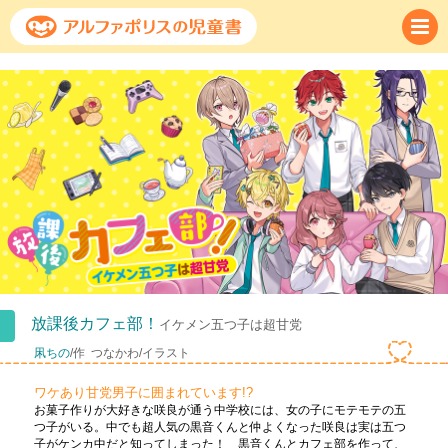
放課後カフェ部！
イケメン五つ子は超甘党
凩ちの
/作
つなかわ/イラスト
ワケあり甘党男子に囲まれています!?
お菓子作りが大好きな咲良が通う中学校には、女の子にモテモテの五
つ子がいる。中でも超人気の黒音くんと仲よくなった咲良は実は五つ
子がケンカ中だと知ってしまった！ 黒音くんとカフェ部を作って、