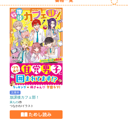
書籍一覧
文庫本
放課後カフェ部！
凩ちの
/作
つなかわ/イラスト