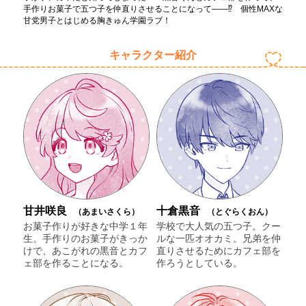
手作りお菓子で五つ子を仲直りさせることになって――⁉ 個性MAXな
甘党男子とはじめる胸きゅん学園ラブ！
キャラクター紹介
甘井咲良
十倉黒音
（あまいさくら）
（とぐらくおん）
お菓子作りが好きな中学１年
学校で大人気の五つ子。クー
生。手作りのお菓子がきっか
ルな一匹オオカミ。兄弟を仲
けで、あこがれの黒音とカフ
直りさせるためにカフェ部を
ェ部を作ることになる。
作ろうとしている。