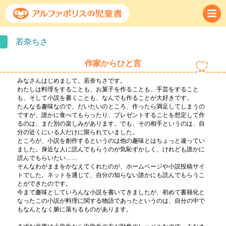
若奈ちさ
作家からひと言
みなさんはじめまして。若奈ちさです。
わたしは料理をすることも、お菓子を作ることも、手芸をすること
も、そして小説を書くことも、なんでも作ることが大好きです。
たんなる趣味なので、だいたいのところ、作ったら満足してしまうの
ですが、誰かに食べてもらったり、プレゼントすることを想定して作
るのは、また別の楽しみがあります。でも、その相手というのは、自
分の近くにいる人だけに限られていました。
ところが、小説を創作するというのは他の趣味とはちょっと違ってい
ました。身近な人に読んでもらうのが気恥ずかしく、けれども誰かに
読んでもらいたい……
そんなわがままをかなえてくれたのが、ホームページや小説投稿サイ
トでした。ネットを通じて、自分の知らない誰かにも読んでもらうこ
とができたのです。
今まで趣味としていろんな小説を書いてきましたが、初めて書籍化と
なったこの小説が料理に関する物語であったというのは、自分の中で
もなんとなく腑に落ちるものがあります。