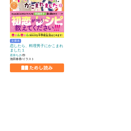
文庫本
恋したら、料理男子にかこまれ
ました１
若奈ちさ
/作
池田春香/イラスト