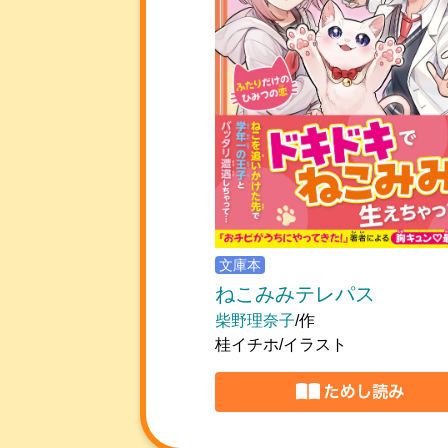
文庫本
ねこみみテレパス
柴野理奈子
/作
桂イチホ/イラスト