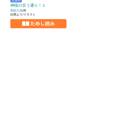
文庫本
神様の言う通り！１
高杉六花
/作
白雨より/イラスト