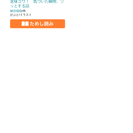
意味コワ！ 気づいた瞬間、ゾ
ッとする話
鍵谷端哉
/作
がぶと/イラスト