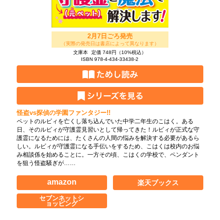
2月7日ごろ発売
（実際の発売日は書店によって異なります）
文庫本
定価 748円（10%税込）
ISBN 978-4-434-33438-2
怪盗vs探偵の学園ファンタジー!!
ペットのルビィを亡くし落ち込んでいた中学二年生のこはく。ある
日、そのルビィが守護霊見習いとして帰ってきた！ルビィが正式な守
護霊になるためには、たくさんの人間の悩みを解決する必要があるら
しい。ルビィが守護霊になる手伝いをするため、こはくは校内のお悩
み相談係を始めることに。一方その頃、こはくの学校で、ペンダント
を狙う怪盗騒ぎが……
amazon
楽天ブックス
セブンネットシ
ョッピング