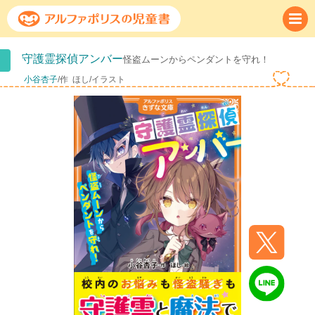
守護霊探偵アンバー
怪盗ムーンからペンダントを守れ！
小谷杏子
/作
ほし/イラスト