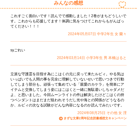
みんなの感想
これすごく面白いです！読んでで感動しました！2巻がまちどうしいで
す。これからも応援してます！体調に気をつけてこれからもがんばっ
てください！！！
2024年05月07日
中学2年生
女
蘭々
syごれい
2024年03月14日
小学3年生
男
本橋はると
立派な守護霊を目指す為にこはくの元に戻って来たルビィ。やる気は
いっぱいでも人間の事を完全に理解していないせいで思いつきで行動
してしまう部分も。頑張って集めている「親愛のカケラ」を簡単にア
イテムと交換してしまう姿にはこはくと一緒に無駄遣いしちゃダメだ
よ、と思いました。今回ムーンライトの件は解決したけどこはくの持
つペンダントはまだまだ狙われそうだし光や海との関係がどうなるの
か、ルビィの次なる試験がどんな内容になるのか読んでみたいです。
2024年08月25日
その他
女
浬
きずな文庫2周年記念読書感想文キャンペーン