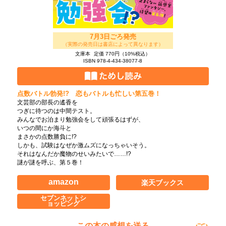
7月3日ごろ発売
（実際の発売日は書店によって異なります）
文庫本
定価 770円（10%税込）
ISBN 978-4-434-38077-8
点数バトル勃発!? 恋もバトルも忙しい第五巻！
文芸部の部長の遙香を
つぎに待つのは中間テスト。
みんなでお泊まり勉強会をして頑張るはずが、
いつの間にか海斗と
まさかの点数勝負に!?
しかも、試験はなぜか激ムズになっちゃいそう。
それはなんだか魔物のせいみたいで……!?
謎が謎を呼ぶ、第５巻！
amazon
楽天ブックス
セブンネットシ
ョッピング
この本の感想を送る