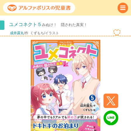
ユメコネクト５
みぬけ！ 隠された真実！
成井露丸
/作
くずもち/イラスト