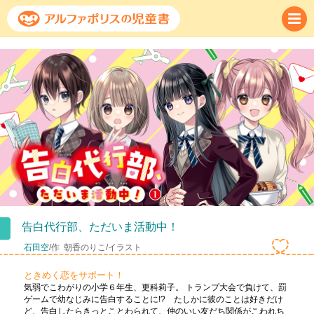
告白代行部、ただいま活動中！
石田空
/作
朝香のりこ/イラスト
ときめく恋をサポート！
気弱でこわがりの小学６年生、更科莉子。 トランプ大会で負けて、罰
ゲームで幼なじみに告白することに!? たしかに彼のことは好きだけ
ど、告白したらきっとことわられて、仲のいい友だち関係がこわれち