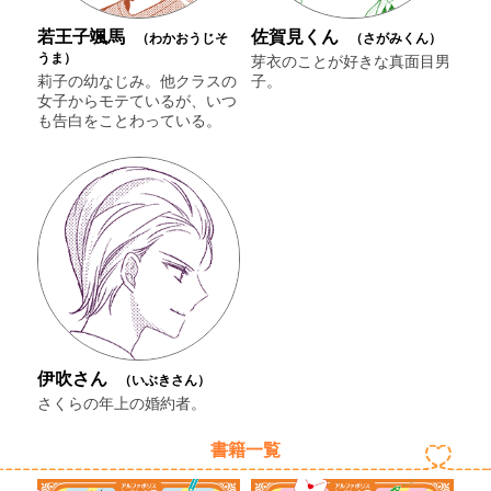
若王子颯馬
佐賀見くん
（わかおうじそ
（さがみくん）
うま）
芽衣のことが好きな真面目男
莉子の幼なじみ。他クラスの
子。
女子からモテているが、いつ
も告白をことわっている。
伊吹さん
（いぶきさん）
さくらの年上の婚約者。
書籍一覧