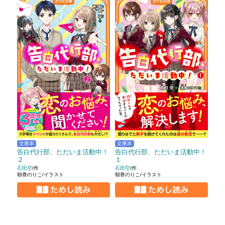
文庫本
文庫本
告白代行部、ただいま活動中！
告白代行部、ただいま活動中！
２
１
石田空
/作
石田空
/作
朝香のりこ/イラスト
朝香のりこ/イラスト