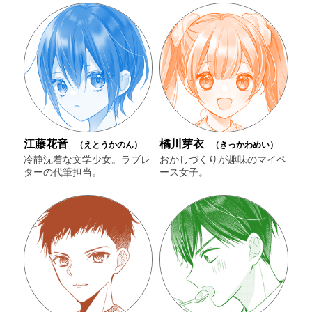
江藤花音
橘川芽衣
（えとうかのん）
（きっかわめい）
冷静沈着な文学少女。ラブレ
おかしづくりが趣味のマイペ
ターの代筆担当。
ース女子。