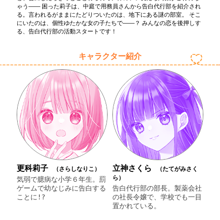
ゃう―― 困った莉子は、中庭で用務員さんから告白代行部を紹介され
る。言われるがままにたどりついたのは、地下にある謎の部室。 そこ
にいたのは、個性ゆたかな女の子たちで――？ みんなの恋を後押しす
る、告白代行部の活動スタートです！
キャラクター紹介
更科莉子
立神さくら
（さらしなりこ）
（たてがみさく
ら）
気弱で臆病な小学６年生。罰
ゲームで幼なじみに告白する
告白代行部の部長。製薬会社
ことに!?
の社長令嬢で、学校でも一目
置かれている。