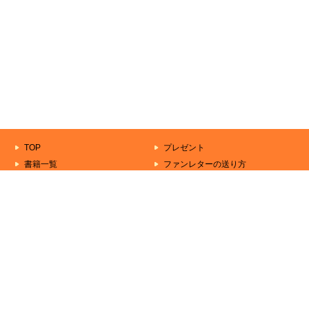
TOP
プレゼント
書籍一覧
ファンレターの送り方
もうすぐ出る本
作家一覧
きずな文庫について
シリーズ一覧
お問い合わせ
Copyright (C) 2000-2026 AlphaPolis Co., Ltd. All