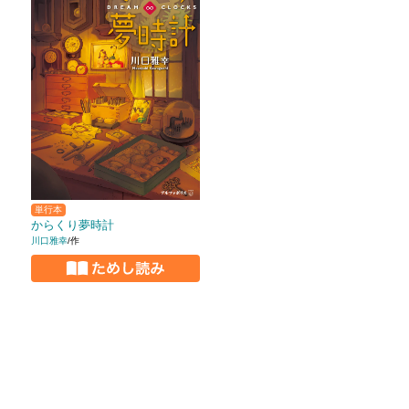
単行本
からくり夢時計
川口雅幸
/作