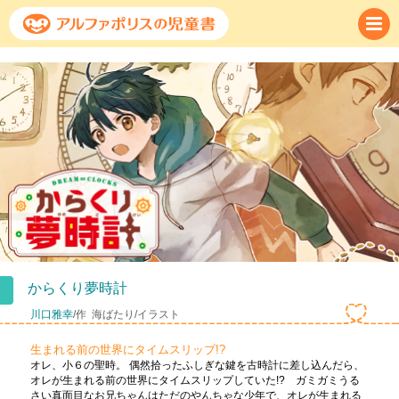
からくり夢時計
川口雅幸
/作
海ばたり/イラスト
生まれる前の世界にタイムスリップ!?
オレ、小６の聖時。 偶然拾ったふしぎな鍵を古時計に差し込んだら、
オレが生まれる前の世界にタイムスリップしていた!? ガミガミうる
さい真面目なお兄ちゃんはただのやんちゃな少年で、オレが生まれる