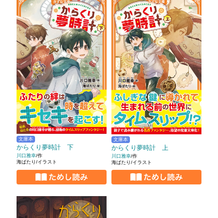
文庫本
文庫本
からくり夢時計 下
からくり夢時計 上
川口雅幸
/作
川口雅幸
/作
海ばたり/イラスト
海ばたり/イラスト