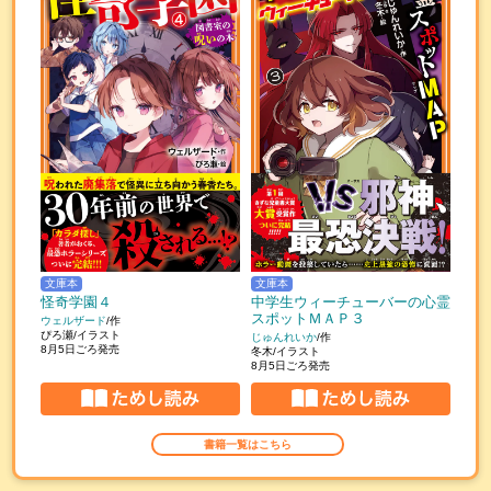
文庫本
文庫本
怪奇学園４
中学生ウィーチューバーの心霊
スポットＭＡＰ３
ウェルザード
/作
ぴろ瀬/イラスト
じゅんれいか
/作
8月5日ごろ発売
冬木/イラスト
8月5日ごろ発売
書籍一覧はこちら