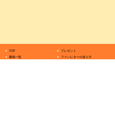
TOP
プレゼント
書籍一覧
ファンレターの送り方
もうすぐ出る本
作家一覧
きずな文庫について
シリーズ一覧
お問い合わせ
Copyright (C) 2000-2026 AlphaPolis Co., Ltd. All
Rights Reserved.