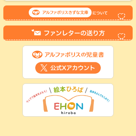
2026.04.1
【新刊】
きずな文庫新刊！
「神様の言う通り！１」（高杉六花）
、
「陰陽師クラブへようこそ５」（卯月みか）
が刊行しました！