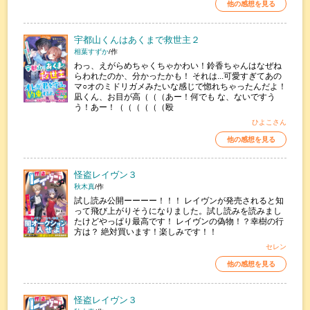
他の感想を見る
宇都山くんはあくまで救世主２
相葉すずか
/作
わっ、えがらめちゃくちゃかわい！鈴香ちゃんはなぜね
らわれたのか、分かったかも！ それは...可愛すぎてあの
マ○オのミドリガメみたいな感じで惚れちゃったんだよ！
凪くん、お目が高（（（あー！何でも な、ないですう
う！あー！（（（（（（殴
ひよこさん
他の感想を見る
怪盗レイヴン３
秋木真
/作
試し読み公開ーーーー！！！ レイヴンが発売されると知
って飛び上がりそうになりました。試し読みを読みまし
たけどやっぱり最高です！ レイヴンの偽物！？幸樹の行
方は？ 絶対買います！楽しみです！！
セレン
他の感想を見る
怪盗レイヴン３