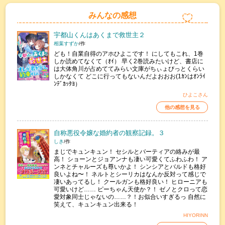
みんなの感想
宇都山くんはあくまで救世主２
相葉すずか
/作
ども！自業自得のアホひよこです！ にしてもこれ、1巻
しか読めてなくて（ｵｲ） 早く2巻読みたいけど、書店に
は大体角川が占めててみらい文庫がちぃょびっとくらい
しかなくて どこに行ってもないんだよおおお(1ｶﾝはｵﾝﾗｲ
ﾝﾃﾞｶｯﾀﾖ）
ひよこさん
他の感想を見る
自称悪役令嬢な婚約者の観察記録。３
しき
/作
まじでキュンキュン！ セシルとバーティアの絡みが最
高！ ショーンとジョアンナも凄い可愛くてふわふわ！ ア
ンネとチャルーズも尊いかよ！ シンシアとバルドも格好
良いよね〜！ ネルトとシーリカはなんか反対って感じで
凄いあってるし！ クールガンも格好良い！ ヒローニアも
可愛いけど…… ピーちゃん天使か？！ ゼノとクロって恋
愛対象同士じゃないの……？！お似合いすぎるっ 自然に
笑えて、キュンキュン出来る！
HIYORINN