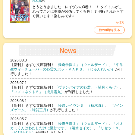
秋木真
/作
とうとうきました！レイヴンの3巻！！！ タイトルがこ
れってことは幸樹が関係してくる巻！？ 刊行されたらす
ぐ買います！楽しみです♪
かほり
他の感想を見る
2026.08.3
【新刊】
きずな文庫新刊！
「怪奇学園４」（ウェルザード）
、
「中学
生ウィーチューバーの心霊スポットＭＡＰ３」（じゅんれいか）
が刊
行しました！
2026.07.1
【新刊】
きずな文庫新刊！
「ヴァンパイアの姫君」（望月くらげ）
、
「ユメコネクト５」（成井露丸）
が刊行しました！
2026.06.1
【新刊】
きずな文庫新刊！
「怪盗レイヴン３」（秋木真）
、
「ツイン
ズゲーム」（蜂賀三月）
が刊行しました！
2026.05.7
【新刊】
きずな文庫新刊！
「怪奇学園３」（ウェルザード）
、
「オオ
カミくんはわたしだけに激甘です」（清水セイカ）
、
「リセット８」
（如月ゆすら）
が刊行しました！