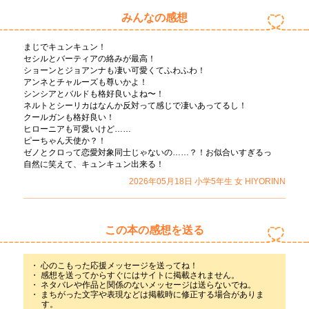
みんなの感想
まじでキュンキュン！

セシルとバーティアの絡みが最高！

ショーンとジョアンナも凄い可愛くてふわふわ！

アンネとチャルーズも尊いかよ！

シンシアとバルドも格好良いよね〜！

ネルトとシーリカはなんか反対って感じで凄いあってるし！

クールガンも格好良い！

ヒローニアも可愛いけど……

ピーちゃん天使か？！

ゼノとクロって恋愛対象同士じゃないの……？！お似合いすぎるっ

自然に笑えて、キュンキュン出来る！
2026年05月18日
小学5年生
女
HIYORINN
この本の感想を送る
心のこもった応援メッセージを送ってね！
感想を送ってからすぐにはサイトに掲載されません。
ネタバレや作品と関係のないメッセージは送らないでね。
まちがった文字や表現などは掲載時に修正する場合がありま
す。