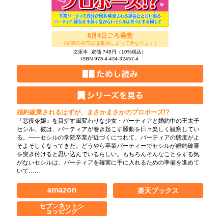
8月4日ごろ発売
（実際の発売日は書店によって異なります）
文庫本
定価 748円（10%税込）
ISBN 978-4-434-32457-4
婚約破棄されるはずが、まさかまさかのプロポーズ!?
『悪役令嬢』を目指す風変わりな少女・バーティアと婚約中の王太子
セシル。彼は、バーティアが巻き起こす騒動を日々楽しく観察してい
る。――セシルの学院卒業が近づくにつれて、バーティアの態度がよ
そよそしくなってきた。どうやら卒業パーティーでセシルが婚約破棄
を突き付けると思い込んでいるらしい。もちろんそんなことをする気
がないセシルは、バーティアを確実に手に入れるための準備を進めて
いて……
amazon
楽天ブックス
セブンネットシ
ョッピング