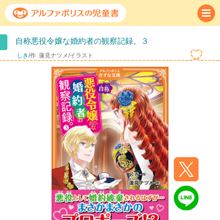
自称悪役令嬢な婚約者の観察記録。３
しき
/作
蓮見ナツメ/イラスト