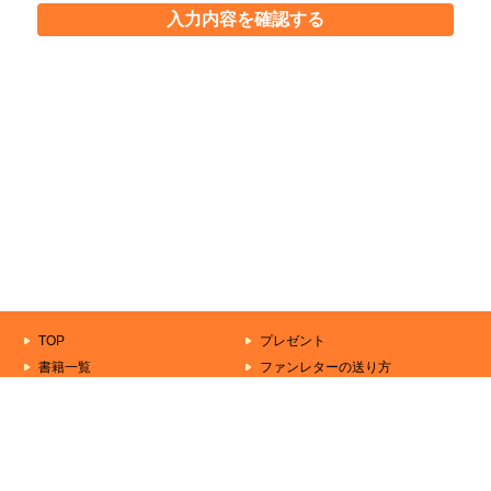
入力内容を確認する
TOP
プレゼント
書籍一覧
ファンレターの送り方
もうすぐ出る本
作家一覧
きずな文庫について
シリーズ一覧
お問い合わせ