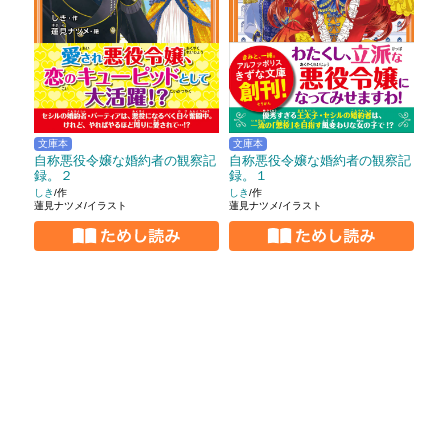
文庫本
文庫本
自称悪役令嬢な婚約者の観察記
自称悪役令嬢な婚約者の観察記
録。１
録。２
しき
/作
しき
/作
蓮見ナツメ/イラスト
蓮見ナツメ/イラスト