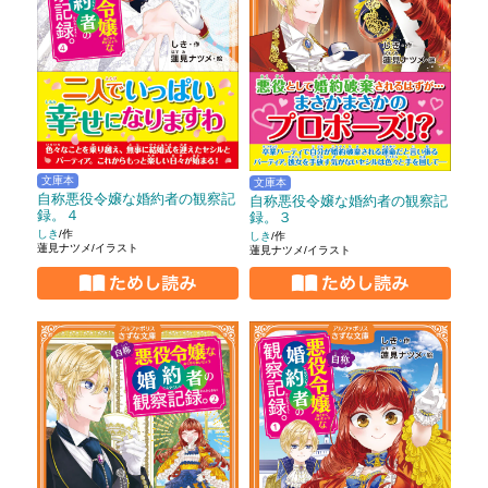
文庫本
文庫本
自称悪役令嬢な婚約者の観察記
自称悪役令嬢な婚約者の観察記
録。４
録。３
しき
/作
しき
/作
蓮見ナツメ/イラスト
蓮見ナツメ/イラスト