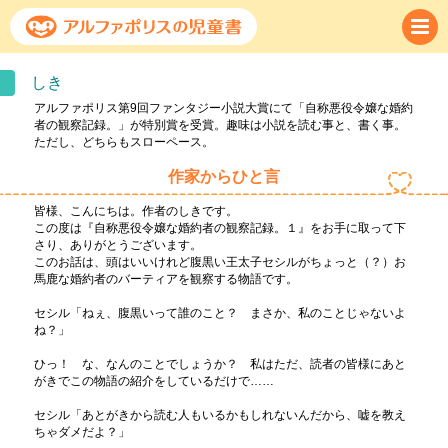
しき
アルファポリス第9回ファンタジー小説大賞にて「自称悪役令嬢な婚約
者の観察記録。」が特別賞を受賞。趣味は小説を読む事と、書く事。
ただし、どちらもスローペース。
作家からひと言
皆様、こんにちは。作者のしきです。
この度は『自称悪役令嬢な婚約者の観察記録。１』をお手に取って下
さり、ありがとうございます。
このお話は、頭はいいけれど腹黒い王太子セシルがちょっと（？）お
馬鹿な婚約者のバーティアを観察する物語です。
セシル「ねぇ、腹黒いって誰のこと？ まさか、私のことじゃないよ
ね？」
ひっ！ な、なんのことでしょうか？ 私はただ、読者の皆様にあと
がきでこの物語の紹介をしているだけで……
セシル「あとがきから読む人もいるかもしれないんだから、嘘を教え
ちゃダメだよ？」