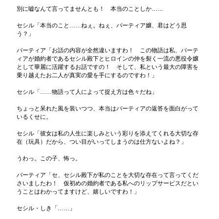
別に嘘なんて言ってませんとも！ 本当のことしか……
セシル「本当のこと……ねぇ。ねぇ、バーティア嬢、君はどう思
う？」
バーティア「お話の内容が全然違いますわ！ この物語は私、バーテ
ィアが婚約者であるセシル殿下とヒロインの仲を裂く一流の悪役令嬢
として華麗に活躍するお話ですの！ そして、私という最大の障害を
乗り越えたお二人が真実の愛を手にするのですわ！」
セシル「……物語って人によって捉え方は色々だね」
ちょっと呆れた風を装いつつ、本当はバーティアの返答を面白がって
いるくせに。
セシル「彼女は私の人生に楽しみという彩りを添えてくれる大切な存
在（玩具）だから、つい目がいってしまうのは仕方ないよね？」
うわっ。この子、怖っ。
バーティア「セ、セシル殿下が私のことを大切な存在って言ってくだ
さいましたわ！ 仮初めの婚約者である私へのリップサービスだとい
うことはわかってますけど、嬉しいですわ！」
セシル・しき「……」