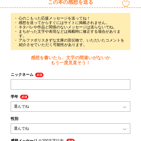
この本の感想を送る
心のこもった応援メッセージを送ってね！
感想を送ってからすぐにはサイトに掲載されません。
ネタバレや作品と関係のないメッセージは送らないでね。
まちがった文字や表現などは掲載時に修正する場合がありま
す。
アルファポリスきずな文庫の宣伝物で、いただいたコメントを
紹介させていただく可能性があります。
感想を書いたら、文字の間違いがないか
もう一度見直そう！
ニックネーム
必須
学年
必須
性別
感想メッセージ
※200文字以内