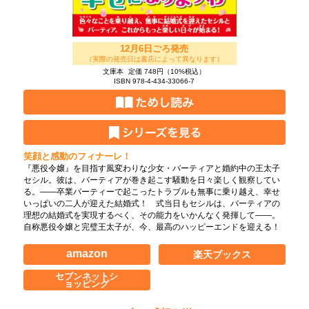
12月6日ごろ発売
（実際の発売日は書店によって異なります）
文庫本
定価 748円（10%税込）
ISBN 978-4-434-33066-7
笑顔と感動のフィナーレ！
『悪役令嬢』を目指す風変わりな少女・バーティアと婚約中の王太子
セシル。彼は、バーティアが巻き起こす騒動を日々楽しく観察してい
る。――卒業パーティーで起こったトラブルも無事に乗り越え、幸せ
いっぱいの二人が迎えた結婚式！ 式当日もセシルは、バーティアの
理想の結婚式を実現するべく、その能力をいかんなく発揮して――。
自称悪役令嬢と完璧王太子が、今、最高のハッピーエンドを迎える！
amazon
楽天ブックス
セブンネットシ
ョッピング