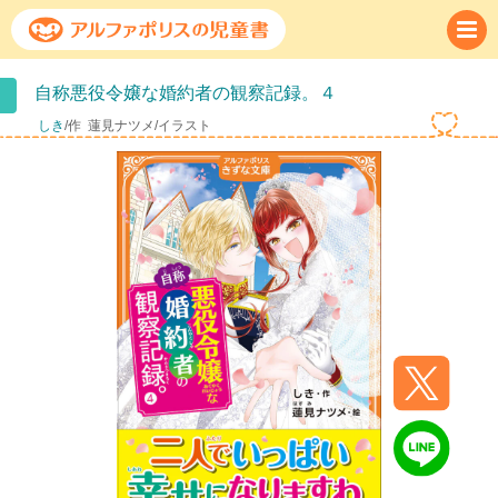
自称悪役令嬢な婚約者の観察記録。４
しき
/作
蓮見ナツメ/イラスト